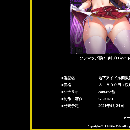
ソフマップ様(2L判ブロマイド
■製品名
地下アイドル調教計
■価格
３，８００円（税
■シナリオ
comano他
■制作・著作
GENDAI
■発売予定
2021年9月24日
メ
Copyright ©U.LB/*Site Title. All rig