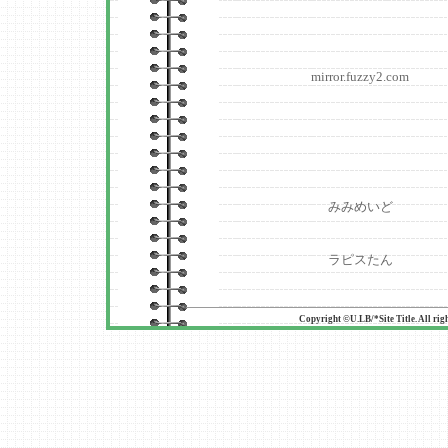
mirror.fuzzy2.com
みみめいど
ラピスたん
Copyright ©U.LB/*Site Title. All rig