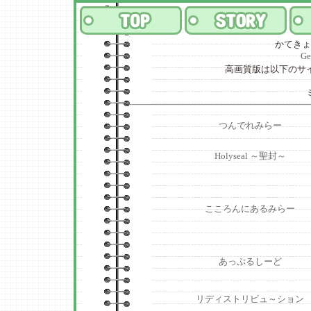
かてきょ
Ge
高画質版は以下のサ
つんでれみらー
Holyseal ～聖封～
こころんにあるみらー
あっぷるしーど
リディストリビュ～ション